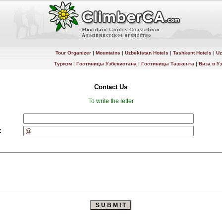
Mountain Guides Consortium
Альпинистское агентство
Tour Organizer
|
Mountains
|
Uzbekistan Hotels
|
Tashkent Hotels
|
Uz
Туризм
|
Гостиницы Узбекистана
|
Гостиницы Ташкента
|
Виза в У
Contact Us
To write the letter
:
: